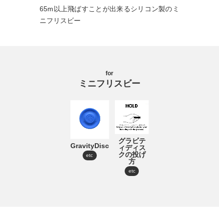
65m以上飛ばすことが出来るシリコン製のミ
ニフリスビー
for
ミニフリスビー
グラビテ
GravityDisc
ィディス
クの投げ
etc
方
etc