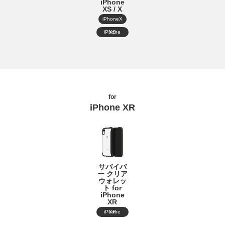
iPhone
XS / X
iPhoneX
iPhone XS
for
iPhone XR
サバイバ
ー クリア
ウォレッ
ト for
iPhone
XR
iPhone XR