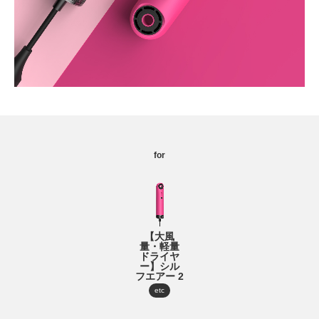
for
【大風
量・軽量
ドライヤ
ー】シル
フエアー 2
etc