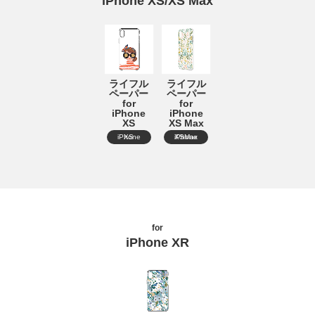
iPhone XS/XS Max
ライフル
ライフル
ペーパー
ペーパー
for
for
iPhone
iPhone
XS
XS Max
iPhone XS
iPhone XSMax
for
iPhone XR