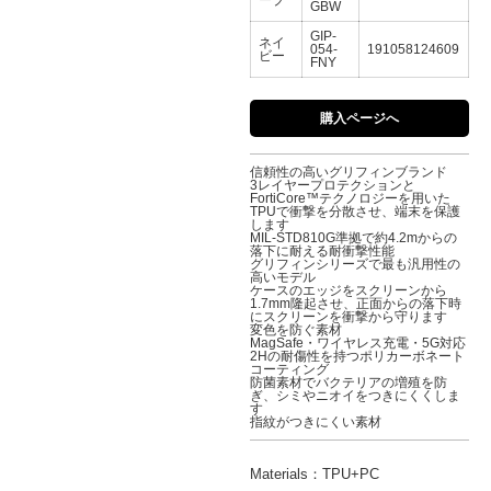
ーブ
GBW
GIP-
ネイ
054-
191058124609
ビー
FNY
購入ページへ
信頼性の高いグリフィンブランド
3レイヤープロテクションと
FortiCore™テクノロジーを用いた
TPUで衝撃を分散させ、端末を保護
します
MIL-STD810G準拠で約4.2mからの
落下に耐える耐衝撃性能
グリフィンシリーズで最も汎用性の
高いモデル
ケースのエッジをスクリーンから
1.7mm隆起させ、正面からの落下時
にスクリーンを衝撃から守ります
変色を防ぐ素材
MagSafe・ワイヤレス充電・5G対応
2Hの耐傷性を持つポリカーボネート
コーティング
防菌素材でバクテリアの増殖を防
ぎ、シミやニオイをつきにくくしま
す
指紋がつきにくい素材
Materials：TPU+PC