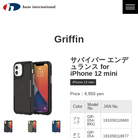
Griffin
サバイバー エンデ
ュランス for
iPhone 12 mini
iPhone 12 mini
Price：4,950 yen
Model
Color
JAN No.
No.
GIP-
ブラ
054-
191058118660
ック
BKG
GIP-
オリ
054-
191058118677