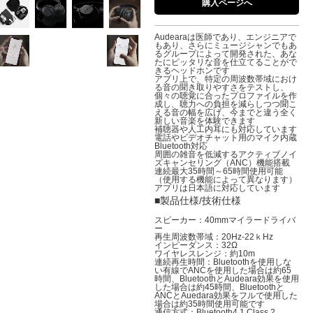
購入ページへ
Audearaは医師であり、エンジニアで
もあり、さらにミュージシャンでもあ
るグループによって開発された、あな
たにピッタリな音を仕立てることがで
きるヘッドホンです
アプリ上で、特定の周波数帯域におけ
る音の聞き取りやすさをテストし、
個々の聴覚に合ったプロファイルを作
成し、聴力への負担を減らしつつ聞こ
える音の幅を広げ、今までと違う全く
新しい音楽を体験できます
補聴器や人工内耳にも対応しています
電話やビデオチャット用のマイク内蔵
Bluetooth対応
周囲の雑音を低減するアクティブノイ
ズキャンセリング（ANC）機能搭載
連続最大35時間～65時間使用可能
（使用する機能によって異なります）
アプリは日本語に対応しています
■製品仕様/技術仕様
スピーカー：40mmマイラードライバ
ー
再生周波数帯域：20Hz-22ｋHz
インピーダンス：32Ω
ワイヤレスレンジ：約10m
連続再生時間：Bluetoothを使用しな
い有線でANCを使用した場合は約65
時間、BluetoothとAudeara効果を使用
した場合は約45時間、Bluetoothと
ANCとAuedara効果をフルで使用した
場合は約35時間使用可能です
通信方式：Bluetooth4.1 Class 2