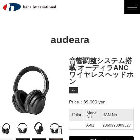
audeara
音響調整システム搭
載 オーディラANC
ワイヤレスヘッドホ
ン
etc
Price：39,600 yen
Model
Color
JAN No.
No.
A-01
9369998009527