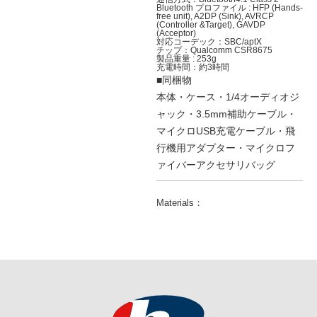
Bluetooth プロファイル : HFP (Hands-
free unit), A2DP (Sink), AVRCP
(Controller &Target), GAVDP
(Acceptor)
対応コーデック：SBC/aptX
チップ：Qualcomm CSR8675
製品重量 : 253g
充電時間：約3時間
■同梱物
本体・ケース・1/4オーディオジ
ャック・3.5mm補助ケーブル・
マイクロUSB充電ケーブル・飛
行機用アダプター・マイクロフ
ァイバーアクセサリバッグ
Materials：