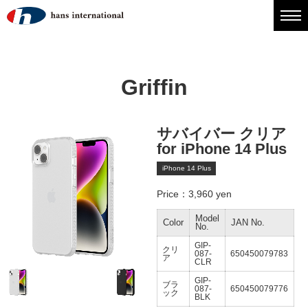
Griffin
サバイバー クリア
for iPhone 14 Plus
iPhone 14 Plus
Price：3,960 yen
Model
Color
JAN No.
No.
GIP-
クリ
087-
650450079783
ア
CLR
GIP-
ブラ
087-
650450079776
ック
BLK