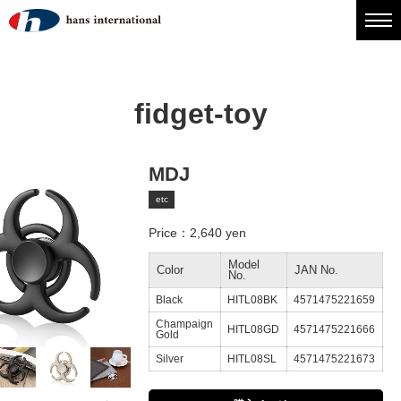
fidget-toy
MDJ
etc
Price：2,640 yen
Model
Color
JAN No.
No.
Black
HITL08BK
4571475221659
Champaign
HITL08GD
4571475221666
Gold
Silver
HITL08SL
4571475221673