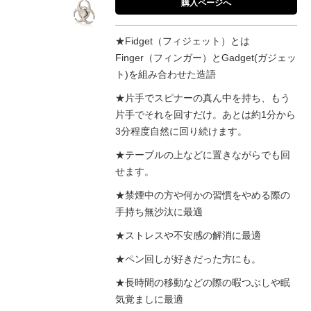
購入ページへ
★Fidget（フィジェット）とは
Finger（フィンガー）とGadget(ガジェッ
ト)を組み合わせた造語
★片手でスピナーの真ん中を持ち、もう
片手でそれを回すだけ。あとは約1分から
3分程度自然に回り続けます。
★テーブルの上などに置きながらでも回
せます。
★禁煙中の方や何かの習慣をやめる際の
手持ち無沙汰に最適
★ストレスや不安感の解消に最適
★ペン回しが好きだった方にも。
★長時間の移動などの際の暇つぶしや眠
気覚ましに最適