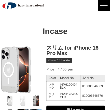
Incase
スリム for iPhone 16
Pro Max
iPhone 16 Pro Max
Price：4,400 yen
Color
Model No.
JAN No.
ブラ
INPH190404-
810006546569
ック
BLK
クリ
INPH190404-
810006546576
ア
CLR
購入ページへ