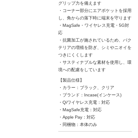
グリップ力を備えます
・コーナー部分にエアポケットを採用
し、角からの落下時に端末を守ります
・MagSafe・ワイヤレス充電・5G対
応
・抗菌加工が施されているため、バク
テリアの増殖を防ぎ、シミやニオイを
つきにくくします
・サスティナブルな素材を使用し、環
境への配慮をしています
【製品仕様】
・カラー：ブラック、クリア
・ブランド：Incase(インケース)
・Qiワイヤレス充電：対応
・MagSafe充電：対応
・Apple Pay：対応
・同梱物：本体のみ