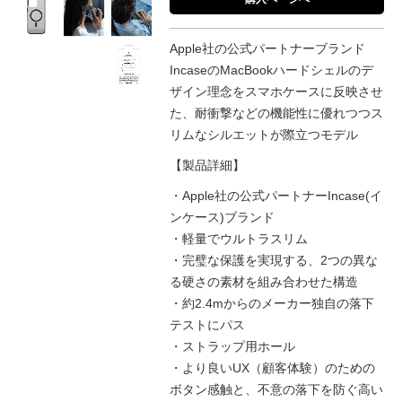
Apple社の公式パートナーブランド
IncaseのMacBookハードシェルのデ
ザイン理念をスマホケースに反映させ
た、耐衝撃などの機能性に優れつつス
リムなシルエットが際立つモデル
【製品詳細】
・Apple社の公式パートナーIncase(イ
ンケース)ブランド
・軽量でウルトラスリム
・完璧な保護を実現する、2つの異な
る硬さの素材を組み合わせた構造
・約2.4mからのメーカー独自の落下
テストにパス
・ストラップ用ホール
・より良いUX（顧客体験）のための
ボタン感触と、不意の落下を防ぐ高い