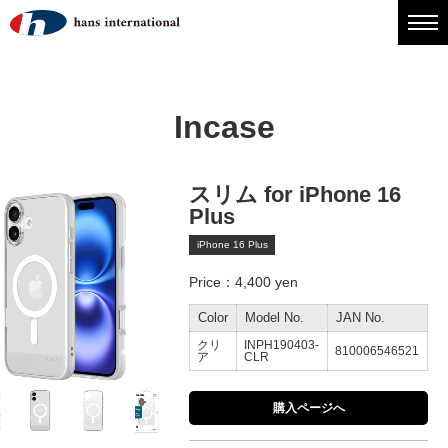
Incase
スリム for iPhone 16
Plus
iPhone 16 Plus
Price：4,400 yen
Color
Model No.
JAN No.
クリ
INPH190403-
810006546521
ア
CLR
購入ページへ