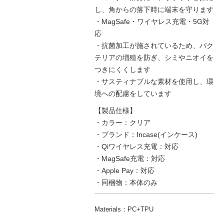
し、角からの落下時に端末を守ります
・MagSafe・ワイヤレス充電・5G対
応
・抗菌加工が施されているため、バク
テリアの増殖を防ぎ、シミやニオイを
つきにくくします
・サスティナブルな素材を使用し、環
境への配慮をしています
【製品仕様】
・カラー：クリア
・ブランド：Incase(インケース)
・Qiワイヤレス充電：対応
・MagSafe充電：対応
・Apple Pay：対応
・同梱物：本体のみ
Materials：PC+TPU