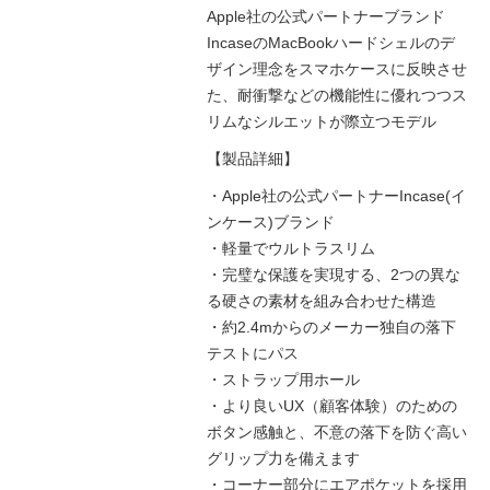
Apple社の公式パートナーブランド
IncaseのMacBookハードシェルのデ
ザイン理念をスマホケースに反映させ
た、耐衝撃などの機能性に優れつつス
リムなシルエットが際立つモデル
【製品詳細】
・Apple社の公式パートナーIncase(イ
ンケース)ブランド
・軽量でウルトラスリム
・完璧な保護を実現する、2つの異な
る硬さの素材を組み合わせた構造
・約2.4mからのメーカー独自の落下
テストにパス
・ストラップ用ホール
・より良いUX（顧客体験）のための
ボタン感触と、不意の落下を防ぐ高い
グリップ力を備えます
・コーナー部分にエアポケットを採用